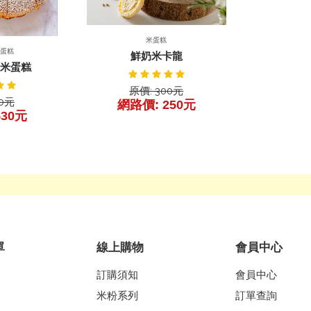
產品詳細
米蛋糕
詳細
米蛋糕
鮮奶米卡龍
頓米蛋糕
原價: 300元
30元
網路價: 250元
530元
單
線上購物
會員中心
訂購須知
會員中心
米粉系列
訂單查詢