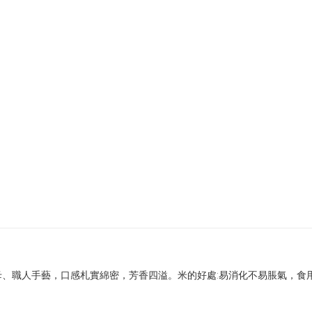
、職人手藝，口感札實綿密，芳香四溢。米的好處:易消化不易脹氣，食