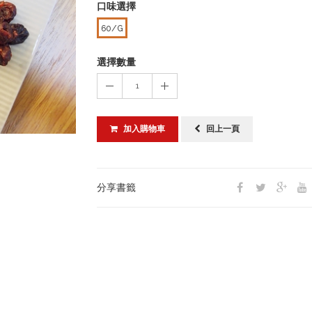
口味選擇
60/G
選擇數量
1
加入購物車
回上一頁
分享書籤