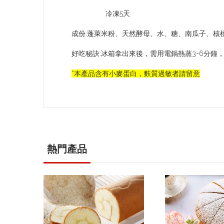
冷凍5天
成份:蓬萊米粉、天然酵母、水、糖、南瓜子、核
好吃秘訣:冰箱拿出來後，需用電鍋熱蒸3-6分鐘，
*本產品含有小麥蛋白，麩質過敏者請留意
熱門產品
前往產品