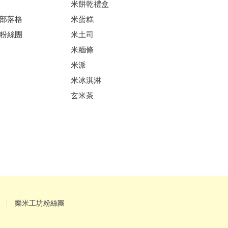
米餅乾禮盒
部落格
米蛋糕
粉絲團
米土司
米糆條
米派
米冰淇淋
玄米茶
樂米工坊粉絲團