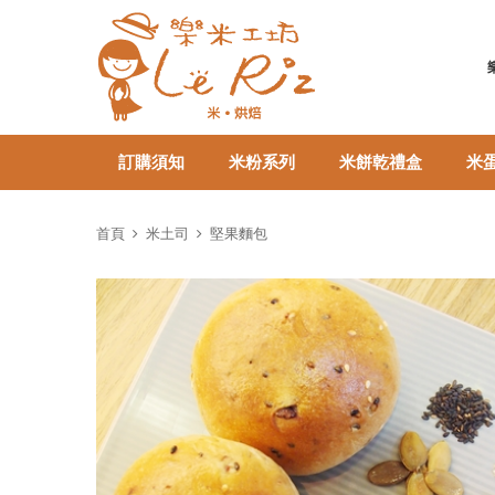
訂購須知
米粉系列
米餅乾禮盒
米
首頁
米土司
堅果麵包