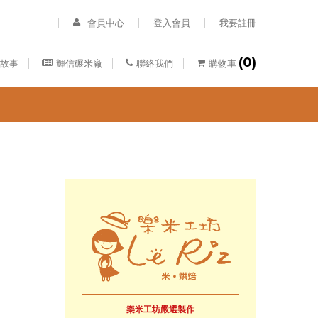
會員中心
登入會員
我要註冊
(0)
故事
輝信碾米廠
聯絡我們
購物車
樂米工坊嚴選製作