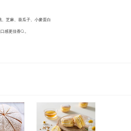
桃、芝麻、葵瓜子、小麥蛋白
口感更佳香Q.。
前往產品
前往產品