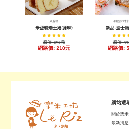
產品
產品詳細
母親節6吋
米蛋糕
新品-波士
米蛋糕瑞士捲(原味)
原價: 5
原價: 250元
網路價: 
網路價: 210元
網站選
關於樂米
最新消息