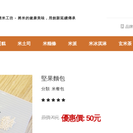
樂米工坊 - 將米的健康美味，用創新延續傳承
品牌
蛋糕
米土司
米糆條
米派
米冰淇淋
玄米茶
堅果麵包
分類: 米餐包
優惠價:
50
元
原價: 70元