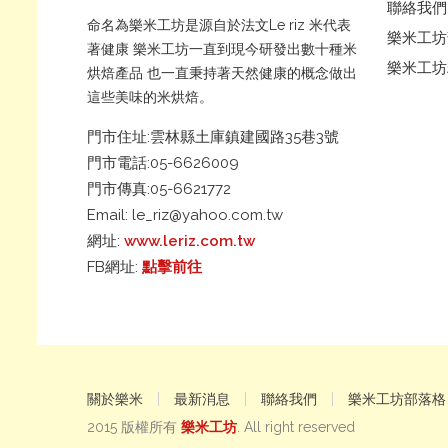
聯絡我們
命名為樂米工坊是源自於法文Le riz 米代表
樂米工坊
著健康 樂米工坊一直到現今研發出數十種米
樂米工坊
烘焙產品 也一直秉持著天然健康的概念做出
這些美味的米烘焙。
門市住址:雲林縣土庫鎮建國路35巷3號
門市電話:05-6626009
門市傳真:05-6621772
Email:
le_riz@yahoo.com.tw
網址:
www.leriz.com.tw
FB網址:
點擊前往
關於樂米
最新消息
聯絡我們
樂米工坊部落格
2015 版權所有
樂米工坊
. All right reserved