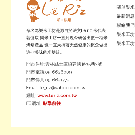
關於樂米
最新消息
聯絡我們
命名為樂米工坊是源自於法文Le riz 米代表
樂米工坊
著健康 樂米工坊一直到現今研發出數十種米
樂米工坊
烘焙產品 也一直秉持著天然健康的概念做出
這些美味的米烘焙。
門市住址:雲林縣土庫鎮建國路35巷3號
門市電話:05-6626009
門市傳真:05-6621772
Email:
le_riz@yahoo.com.tw
網址:
www.leriz.com.tw
FB網址:
點擊前往