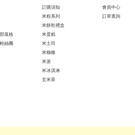
訂購須知
會員中心
米粉系列
訂單查詢
米餅乾禮盒
部落格
米蛋糕
粉絲團
米土司
米糆條
米派
米冰淇淋
玄米茶