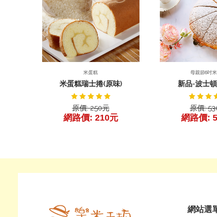
前往產品
產品
產品詳細
母親節6吋
米蛋糕
新品-波士
米蛋糕瑞士捲(原味)
原價: 5
原價: 250元
網路價: 
網路價: 210元
網站選