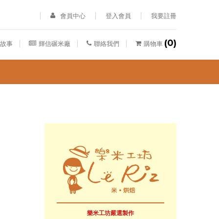
會員中心
登入會員
我要註冊
(0)
故事
輝信碾米廠
聯絡我們
購物車
樂米工坊嚴選製作