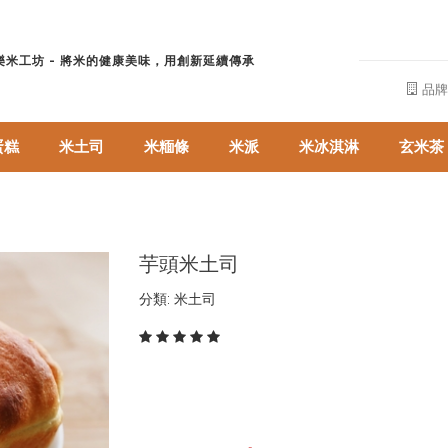
樂米工坊 - 將米的健康美味，用創新延續傳承
品牌
蛋糕
米土司
米糆條
米派
米冰淇淋
玄米茶
芋頭米土司
分類: 米土司