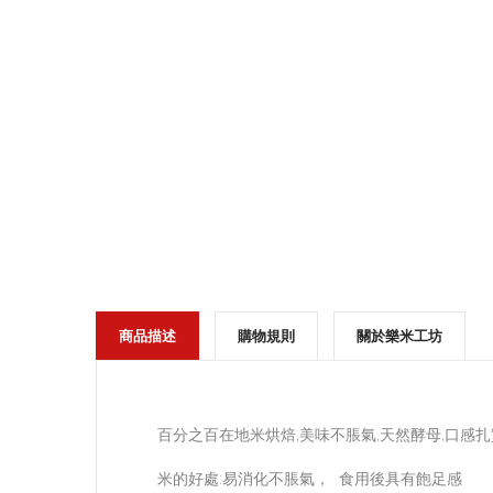
商品描述
購物規則
關於樂米工坊
百分之百在地米烘焙,美味不脹氣,天然酵母,口感扎
米的好處:易消化不脹氣， 食用後具有飽足感