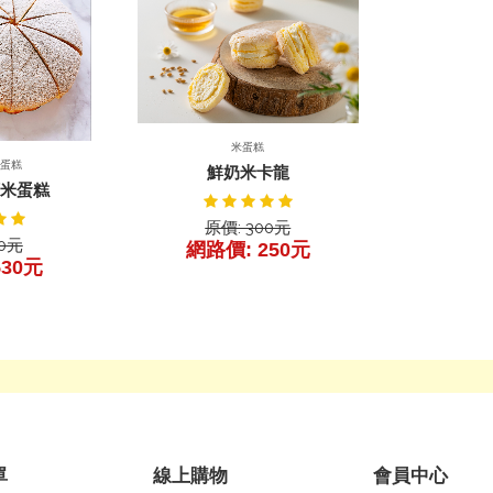
前往產品
前往產品
產品詳細
米蛋糕
詳細
米蛋糕
鮮奶米卡龍
頓米蛋糕
原價: 300元
30元
網路價: 250元
530元
單
線上購物
會員中心