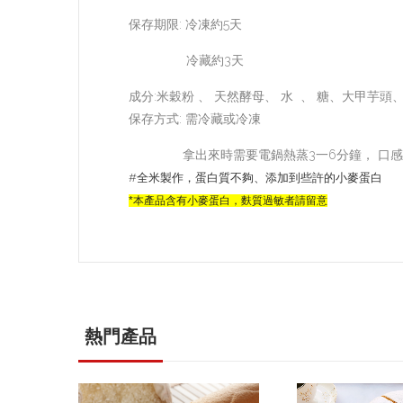
保存期限: 冷凍約5天
冷藏約3天
成分:米穀粉 、 天然酵母、 水 、 糖、大甲芋頭
保存方式: 需冷藏或冷凍
拿出來時需要電鍋熱蒸3一6分鐘， 口感
#全米製作，蛋白質不夠、添加到些許的小麥蛋白
*本產品含有小麥蛋白，麩質過敏者請留意
熱門產品