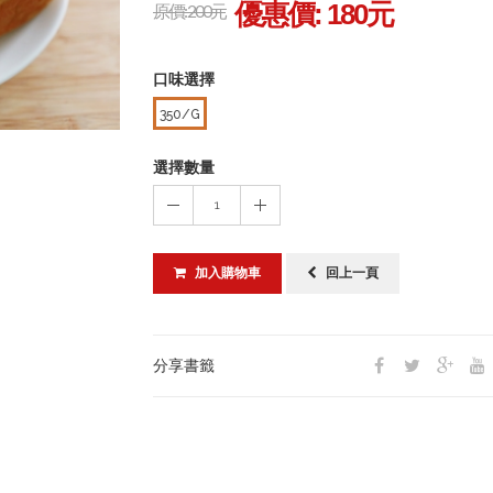
優惠價:
180
元
原價: 200元
口味選擇
350/G
選擇數量
1
加入購物車
回上一頁
分享書籤