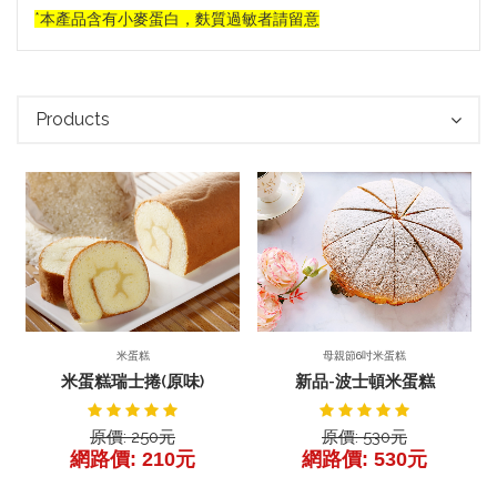
*本產品含有小麥蛋白，麩質過敏者請留意
Products
前往產品
產品詳細
產品詳細
母親節6吋米蛋糕
米蛋糕
新品-波士頓米蛋糕
米蛋糕瑞士捲(原味)
原價: 530元
原價: 250元
網路價: 530元
網路價: 210元