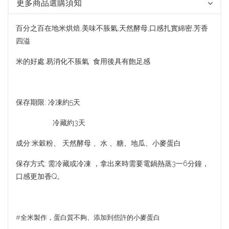
更多商品選購須知
百分之百在地米烘焙,美味不脹氣,天然酵母,口感扎實綿密,芳香
四溢
米的好處:易消化不脹氣 食用後具有飽足感
保存期限: 冷凍約5天
冷藏約3天
成分:米穀粉、 天然酵母 、水 、糖、地瓜、小麥蛋白
保存方式: 需冷藏或冷凍 ，拿出來時需要電鍋熱蒸3一6分鐘，
口感更加香Q。
#全米製作，蛋白質不夠、添加到些許的小麥蛋白