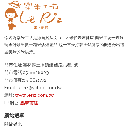
命名為樂米工坊是源自於法文Le riz 米代表著健康 樂米工坊一直到
現今研發出數十種米烘焙產品 也一直秉持著天然健康的概念做出這
些美味的米烘焙。
門市住址:雲林縣土庫鎮建國路35巷3號
門市電話:05-6626009
門市傳真:05-6621772
Email:
le_riz@yahoo.com.tw
網址:
www.leriz.com.tw
FB網址:
點擊前往
網站選單
關於樂米