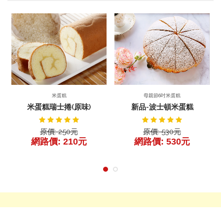
前往產品
產品詳細
產品詳細
母親節6吋米蛋糕
米蛋糕
新品-波士頓米蛋糕
米蛋糕瑞士捲(原味)
原價: 530元
原價: 250元
網路價: 530元
網路價: 210元