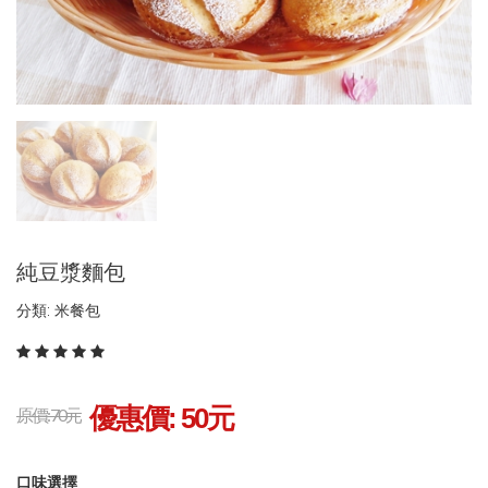
純豆漿麵包
分類: 米餐包
優惠價:
50
元
原價: 70元
口味選擇