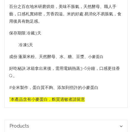
百分之百在地米研磨烘焙，美味不脹氣，天然酵母、職人手
藝，口感札實綿密，芳香四溢。米的好處:易消化不易脹氣，食
用後具有飽足感。
保存期限:冷藏3天
冷凍5天
成份:蓬萊米粉、天然酵母、水、糖、豆漿
、小麥蛋白
好吃秘訣:冰箱拿出來後，需用電鍋熱蒸3-6分鐘，口感更佳香
Q.。
#全米製作，蛋白質不夠、添加到些許的小麥蛋白
*本產品含有小麥蛋白，麩質過敏者請留意
Products