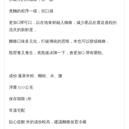
煮麵的程序一樣，但口感
更加Q彈可口，以在地食材融入糆條，減少產品在運送過程的
流失的新鮮度，
麵條口味多元化，打破傳統的思唯，米也可以變成糆條，
既營養又養生，煮熟後冰陣一下，會更加Q 彈有嚼勁。
成份:蓬萊米粉、麵粉、水、鹽
淨重:500公克
保存期限:1年
常溫宅配
貼心提醒:米的成份較高，建議麵條放置冷藏