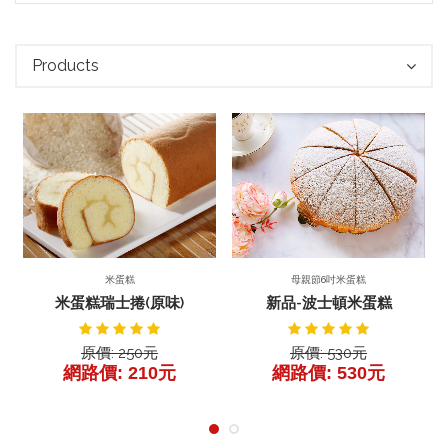
Products
前往產品
產品詳細
產品詳細
母親節6吋米蛋糕
米蛋糕
新品-波士頓米蛋糕
米蛋糕瑞士捲(原味)
原價: 530元
原價: 250元
網路價: 530元
網路價: 210元