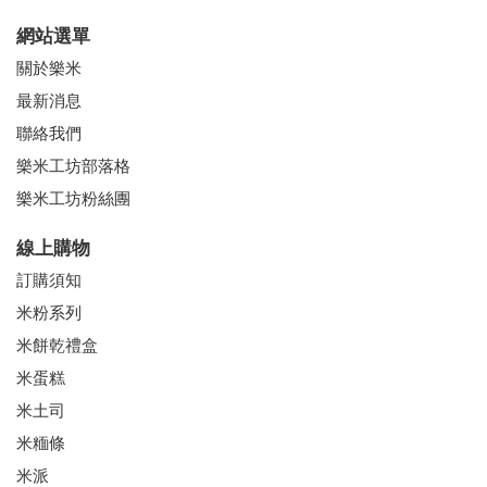
網站選單
關於樂米
最新消息
聯絡我們
樂米工坊部落格
樂米工坊粉絲團
線上購物
訂購須知
米粉系列
米餅乾禮盒
米蛋糕
米土司
米糆條
米派