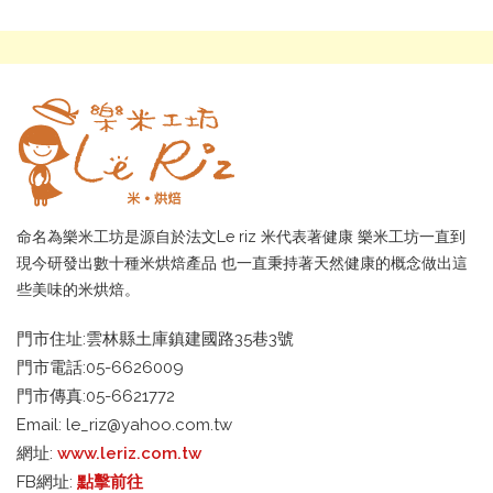
命名為樂米工坊是源自於法文Le riz 米代表著健康 樂米工坊一直到
現今研發出數十種米烘焙產品 也一直秉持著天然健康的概念做出這
些美味的米烘焙。
門市住址:雲林縣土庫鎮建國路35巷3號
門市電話:05-6626009
門市傳真:05-6621772
Email:
le_riz@yahoo.com.tw
網址:
www.leriz.com.tw
FB網址:
點擊前往