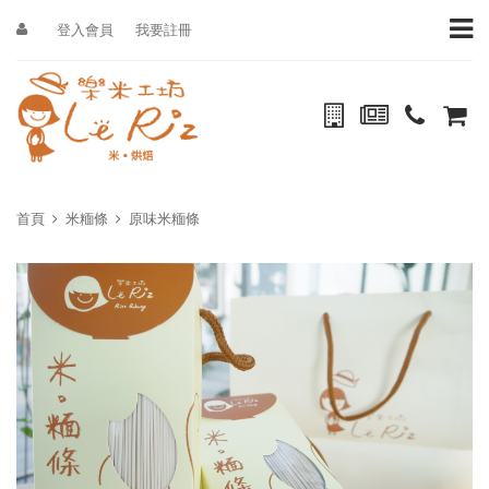
登入會員
我要註冊
首頁
米糆條
原味米糆條