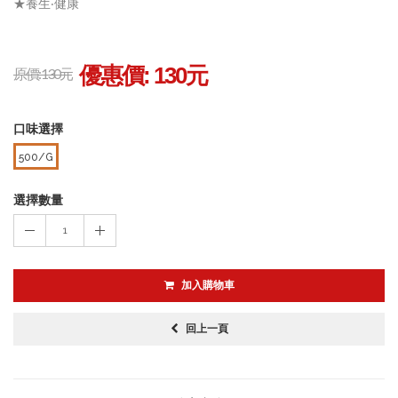
★養生‧健康
優惠價:
130
元
原價: 130元
口味選擇
500/G
選擇數量
1
加入購物車
回上一頁