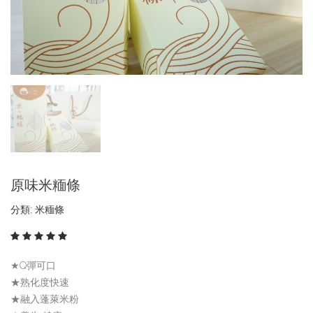
原味米糆條
分類: 米糆條
★Q彈可口
★熟化度快速
★融入蓬萊米粉