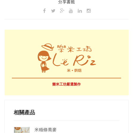
分享書籤
樂米工坊嚴選製作
相關產品
米糆條蕎麥